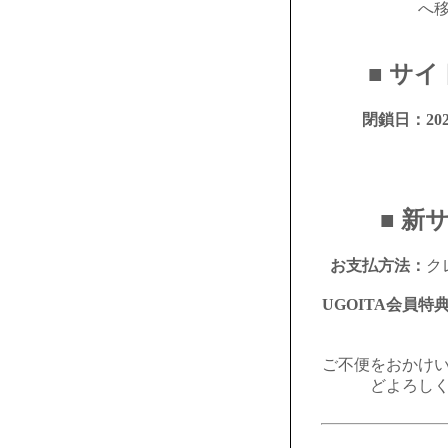
へ
■ サ
閉鎖日：
2
■ 新
お支払方法：
ク
UGOITA会員特
ご不便をおかけ
どよろし