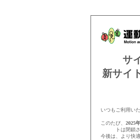
サ
新サイ
いつもご利用い
このたび、
2025
トは閉鎖
今後は、より快